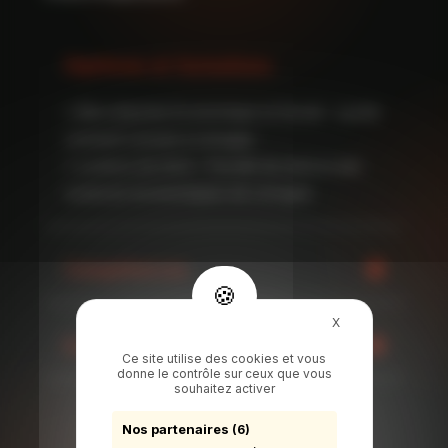
Diplômes et formations
• Baccalauréat Economique et Social – Lycée
Léonard Limosin à Limoges
• Licence de droit – Faculté de droit et des
sciences économiques de Limoges
Compétences
Masquer le bande
X
Expériences professionnelles
Ce site utilise des cookies et vous
donne le contrôle sur ceux que vous
souhaitez activer
Nos partenaires
(6)