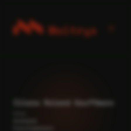
Panneau de gestion des cookies
Illana Roland Kauffmann
28 ans
Assistante
6 ans d'expérience