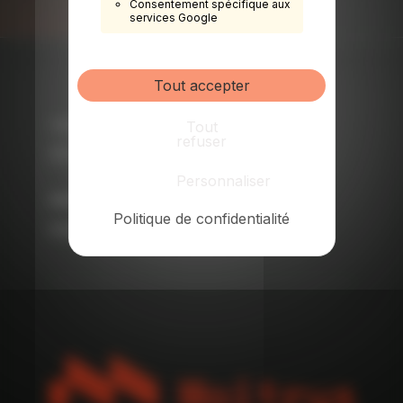
Consentement spécifique aux
services Google
Tout accepter
Tout
TÉLÉPHONE
refuser
05 87 21 75 20
Personnaliser
EMAIL
Politique de confidentialité
maitrys@maitrys.com