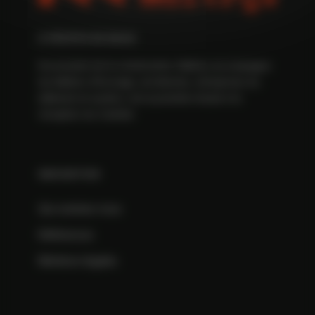
À PROPOS DE NOUS
Économiste de la construction, Maitrys accompagne
les Maîtres d’Ouvrage, architectes, entreprises du
bâtiment et syndics, de la première étude à la
réception du chantier.
NAVIGATION
Qui sommes-nous
Références
Mentions légales